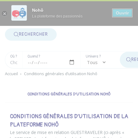
Panneau de gestion des cookies
Nohô
Ouvrir
La plateforme des passionnés
RECHERCHER
Où ?
Quand ?
Univers ?
RE
Accueil
›
Conditions générales d’utilisation Nohô
CONDITIONS GÉNÉRALES D’UTILISATION NOHÔ
CONDITIONS GÉNÉRALES D’UTILISATION DE LA
PLATEFORME NOHÔ
Le service de mise en relation GUESTRAVELER (ci-après «