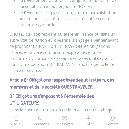
du reversement à l’autorité compétente de toute taxe
qui serait incluse ou perçue par l’HÔTE ;
de l’éventuelle requalification, par une administration
ou une juridiction, d’une activité présentée comme
non professionnelle.
L’HÔTE, qu’il soit résident ou établi en France ou dans un
autre État de l’Union européenne, s’engage à vérifier avant
de proposer un PARTAGE DE PASSION les obligations
fiscales et sociales qui lui sont applicables et à s’y
conformer, y compris s’agissant des taxes qu’il devrait ou
non inclure dans son DÉFRAIEMENT aux fins de collecte
fiscale et sociale.
Article 8 : Obligations respectives des utilisateurs, des
membres et de la société GUESTRAVELER
8.1 Obligations s’imposant à l’ensemble des
UTILISATEURS
Dans le cadre de l’utilisation de la PLATEFORME, chaque
UTILISATEUR s’engage à ne pas porter atteinte à l’ordre
public, à se conformer aux lois et règlements en vigueur, à
Accueil
Annonces
Messages
Publier
Compte
respecter les droits des tiers et les dispositions des CGU.