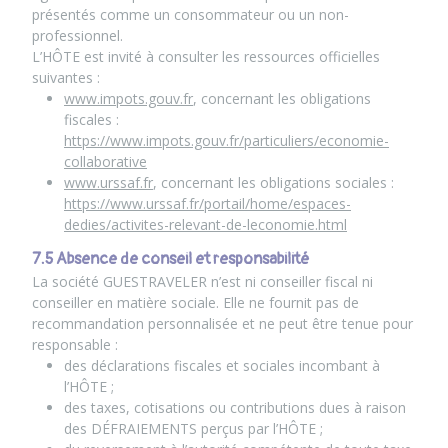
présentés comme un consommateur ou un non-
professionnel.
L’HÔTE est invité à consulter les ressources officielles
suivantes :
www.impots.gouv.fr
, concernant les obligations
fiscales :
https://www.impots.gouv.fr/particuliers/economie-
collaborative
www.urssaf.fr
, concernant les obligations sociales :
https://www.urssaf.fr/portail/home/espaces-
dedies/activites-relevant-de-leconomie.html
7.5 Absence de conseil et responsabilité
La société GUESTRAVELER n’est ni conseiller fiscal ni
conseiller en matière sociale. Elle ne fournit pas de
recommandation personnalisée et ne peut être tenue pour
responsable :
des déclarations fiscales et sociales incombant à
l’HÔTE ;
des taxes, cotisations ou contributions dues à raison
des DÉFRAIEMENTS perçus par l’HÔTE ;