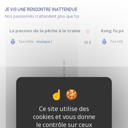
JE VIS UNE RENCONTRE INATTENDUE
Nos passionnés n'attendent plus que toi
La passion de la pêche à la traine
Kung fu pan
Ton Hôte :
musique l.
Ton Hôte :
35 €
1
2
3
4
5
6
7
8
Ce site utilise des
9
cookies et vous donne
10
11
le contrôle sur ceux