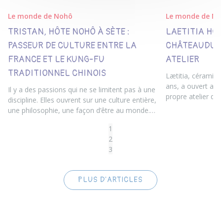
Le monde de Nohô
Le monde de N
TRISTAN, HÔTE NOHÔ À SÈTE :
LAETITIA HÔ
PASSEUR DE CULTURE ENTRE LA
CHÂTEAUDUN
FRANCE ET LE KUNG-FU
ATELIER
TRADITIONNEL CHINOIS
Lætitia, céramis
ans, a ouvert au
Il y a des passions qui ne se limitent pas à une
propre atelier d
discipline. Elles ouvrent sur une culture entière,
où elle crée, ens
une philosophie, une façon d’être au monde.
veulent mettre le
Pour Tristan, le Kung-fu est tout cela à la fois.
1
2
3
PLUS D'ARTICLES