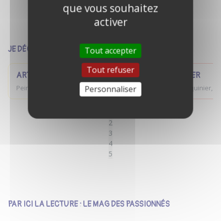
que vous souhaitez
VOIR TOUTES LES ANNONCES
activer
JE DÉCOUVRE LES ANNONCES PAR UNIVERS
Tout accepter
Tout refuser
ART
MÉTIER
Personnaliser
Peinture, musique, photographie...
Maroquinier, cé
1
2
3
4
5
PAR ICI LA LECTURE : LE MAG DES PASSIONNÉS